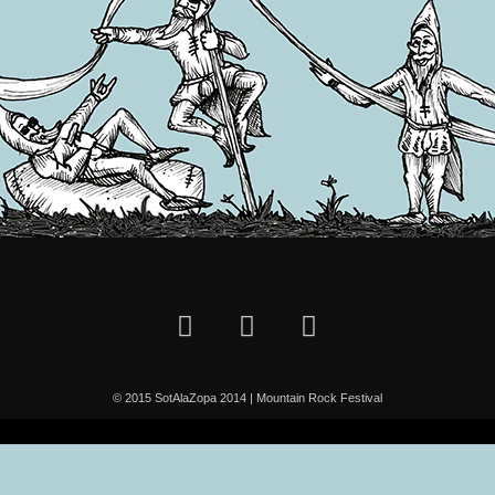
© 2015 SotAlaZopa 2014 | Mountain Rock Festival
2009
2010
2011
2012
2013
2014
2015
2016
2017
2018
2022
2023
2024
2025
2026