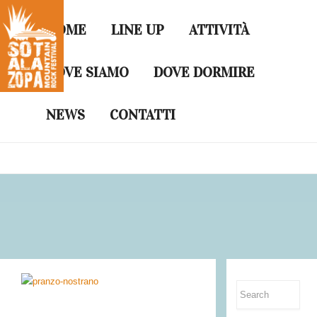
HOME
LINE UP
ATTIVITÀ
DOVE SIAMO
DOVE DORMIRE
Pranzo no-strano
NEWS
CONTATTI