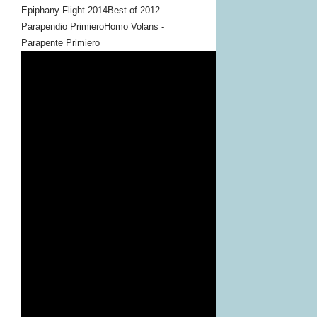
Epiphany Flight 2014
Best of 2012
Parapendio Primiero
Homo Volans -
Parapente Primiero